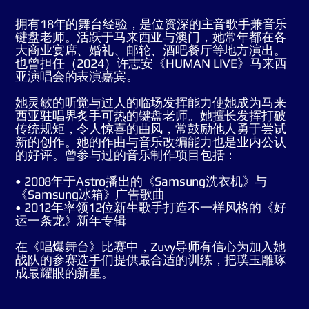
拥有18年的舞台经验，是位资深的主音歌手兼音乐
键盘老师。活跃于马来西亚与澳门，她常年都在各
大商业宴席、婚礼、邮轮、酒吧餐厅等地方演出。
也曾担任（2024）许志安《HUMAN LIVE》马来西
亚演唱会的表演嘉宾。
她灵敏的听觉与过人的临场发挥能力使她成为马来
西亚驻唱界炙手可热的键盘老师。她擅长发挥打破
传统规矩，令人惊喜的曲风，常鼓励他人勇于尝试
新的创作。她的作曲与音乐改编能力也是业内公认
的好评。曾参与过的音乐制作项目包括：
• 2008年于Astro播出的《Samsung洗衣机》与
《Samsung冰箱》广告歌曲
• 2012年率领12位新生歌手打造不一样风格的《好
运一条龙》新年专辑
在《唱爆舞台》比赛中，Zuvy导师有信心为加入她
战队的参赛选手们提供最合适的训练，把璞玉雕琢
成最耀眼的新星。